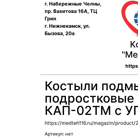
г. Набережные Челны,
пр. Вахитова 16А, ТЦ
Грин
г. Нижнекамск, ул.
Бызова, 20а
К
"Ме
http
Костыли подм
подростковые
КАП-02ТМ с У
https://medteh116.ru/magazin/product
Артикул:
нет