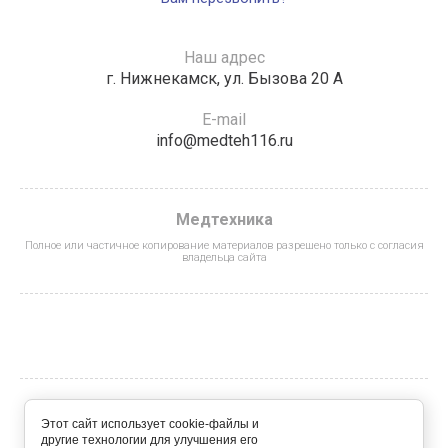
Наш адрес
г. Нижнекамск, ул. Бызова 20 А
E-mail
info@medteh116.ru
Медтехника
Полное или частичное копирование материалов разрешено только с согласия
владельца сайта
© 2022 - 2026 Обращаем ваше внимание на то, что
Этот сайт использует cookie-файлы и
информация на сайте носит исключительно
другие технологии для улучшения его