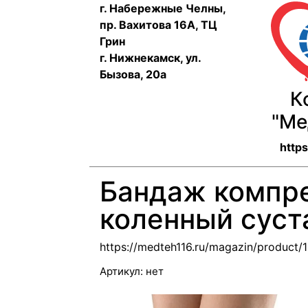
г. Набережные Челны,
пр. Вахитова 16А, ТЦ
Грин
г. Нижнекамск, ул.
Бызова, 20а
К
"Ме
http
Бандаж компр
коленный суст
https://medteh116.ru/magazin/product
Артикул:
нет